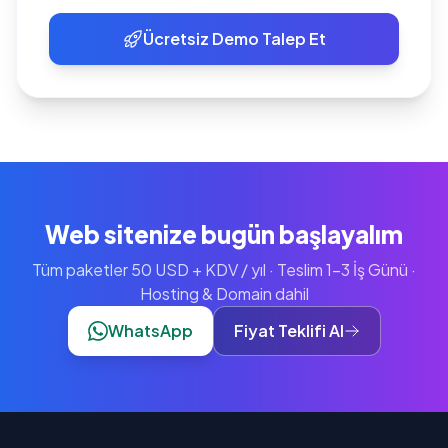
Ücretsiz Demo Talep Et
Web sitenize bugün başlayalım
Tüm paketler 50 USD + KDV / yıl · Teslim 1-3 İş Günü ·
Hosting & Domain dahil
WhatsApp
Fiyat Teklifi Al