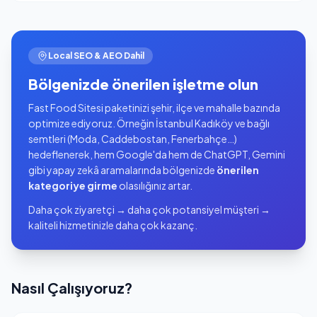
Local SEO & AEO Dahil
Bölgenizde önerilen işletme olun
Fast Food Sitesi paketinizi şehir, ilçe ve mahalle bazında
optimize ediyoruz. Örneğin İstanbul Kadıköy ve bağlı
semtleri (Moda, Caddebostan, Fenerbahçe…)
hedeflenerek, hem Google'da hem de ChatGPT, Gemini
gibi yapay zekâ aramalarında bölgenizde
önerilen
kategoriye girme
olasılığınız artar.
Daha çok ziyaretçi → daha çok potansiyel müşteri →
kaliteli hizmetinizle daha çok kazanç.
Nasıl Çalışıyoruz?