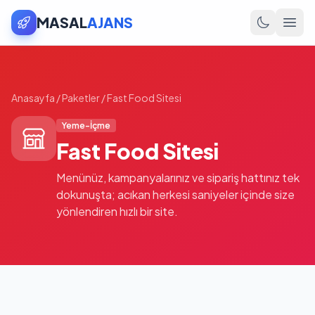
MASAL
AJANS
Anasayfa
/
Paketler
/
Fast Food Sitesi
Yeme-İçme
Fast Food Sitesi
Menünüz, kampanyalarınız ve sipariş hattınız tek
dokunuşta; acıkan herkesi saniyeler içinde size
yönlendiren hızlı bir site.