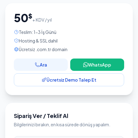
50
$
+ KDV / yıl
Teslim: 1-3 İş Günü
Hosting & SSL dahil
Ücretsiz .com.tr domain
Ara
WhatsApp
Ücretsiz Demo Talep Et
Sipariş Ver / Teklif Al
Bilgilerinizi bırakın, en kısa sürede dönüş yapalım.