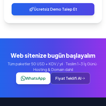
Ücretsiz Demo Talep Et
Web sitenize bugün başlayalım
Tüm paketler 50 USD + KDV / yıl · Teslim 1-3 İş Günü ·
Hosting & Domain dahil
WhatsApp
Fiyat Teklifi Al