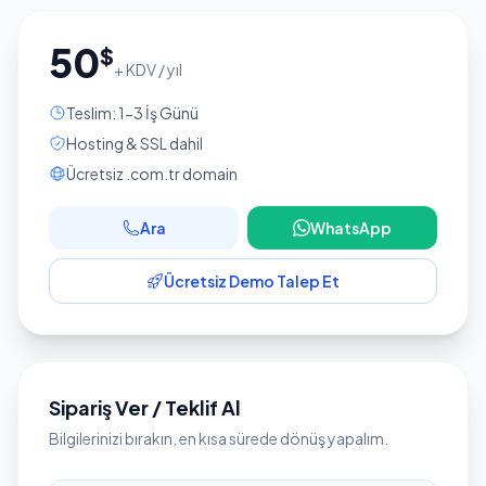
50
$
+ KDV / yıl
Teslim: 1-3 İş Günü
Hosting & SSL dahil
Ücretsiz .com.tr domain
Ara
WhatsApp
Ücretsiz Demo Talep Et
Sipariş Ver / Teklif Al
Bilgilerinizi bırakın, en kısa sürede dönüş yapalım.