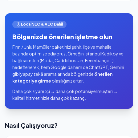
Local SEO & AEO Dahil
Bölgenizde önerilen işletme olun
Fırın / Unlu Mamüller paketinizi şehir, ilçe ve mahalle
bazında optimize ediyoruz. Örneğin İstanbul Kadıköy ve
bağlı semtleri (Moda, Caddebostan, Fenerbahçe…)
hedeflenerek, hem Google'da hem de ChatGPT, Gemini
gibi yapay zekâ aramalarında bölgenizde
önerilen
kategoriye girme
olasılığınız artar.
Daha çok ziyaretçi → daha çok potansiyel müşteri →
kaliteli hizmetinizle daha çok kazanç.
Nasıl Çalışıyoruz?