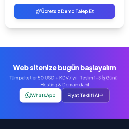
Ücretsiz Demo Talep Et
Web sitenize bugün başlayalım
Tüm paketler 50 USD + KDV / yıl · Teslim 1-3 İş Günü ·
Hosting & Domain dahil
WhatsApp
Fiyat Teklifi Al