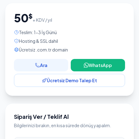
50
$
+ KDV / yıl
Teslim: 1-3 İş Günü
Hosting & SSL dahil
Ücretsiz .com.tr domain
Ara
WhatsApp
Ücretsiz Demo Talep Et
Sipariş Ver / Teklif Al
Bilgilerinizi bırakın, en kısa sürede dönüş yapalım.