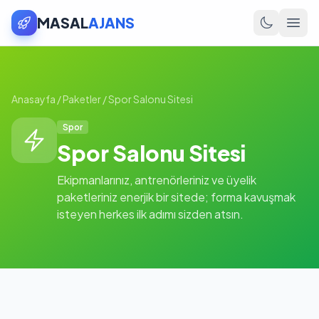
MASAL
AJANS
Anasayfa
/
Paketler
/
Spor Salonu Sitesi
Spor
Spor Salonu Sitesi
Ekipmanlarınız, antrenörleriniz ve üyelik
paketleriniz enerjik bir sitede; forma kavuşmak
isteyen herkes ilk adımı sizden atsın.