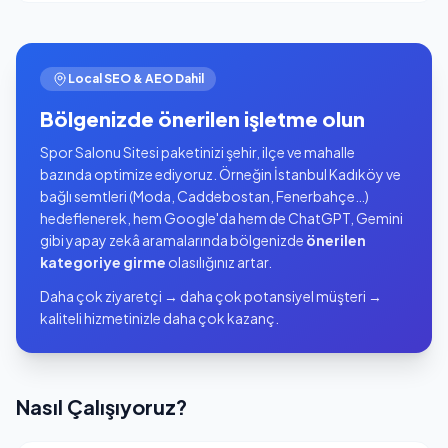
Local SEO & AEO Dahil
Bölgenizde önerilen işletme olun
Spor Salonu Sitesi paketinizi şehir, ilçe ve mahalle
bazında optimize ediyoruz. Örneğin İstanbul Kadıköy ve
bağlı semtleri (Moda, Caddebostan, Fenerbahçe…)
hedeflenerek, hem Google'da hem de ChatGPT, Gemini
gibi yapay zekâ aramalarında bölgenizde
önerilen
kategoriye girme
olasılığınız artar.
Daha çok ziyaretçi → daha çok potansiyel müşteri →
kaliteli hizmetinizle daha çok kazanç.
Nasıl Çalışıyoruz?